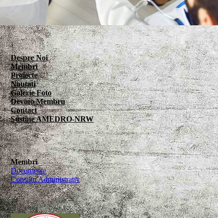
Despre Noi
Membri
Proiecte
Noutati
Galerie Foto
Devino Membru
Contact
Sustine AMEDRO-NRW
Membri
Documente
Consiliu Administrativ