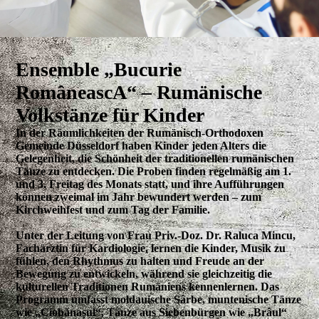
Ensemble „Bucurie
RomâneascA“ – Rumänische
Volkstänze für Kinder
In der Räumlichkeiten der Rumänisch-Orthodoxen
Gemeinde Düsseldorf haben Kinder jeden Alters die
Gelegenheit, die Schönheit der traditionellen rumänischen
Tänze zu entdecken. Die Proben finden regelmäßig am 1.
und 3. Freitag des Monats statt, und ihre Aufführungen
können zweimal im Jahr bewundert werden – zum
Kirchweihfest und zum Tag der Familie.
Unter der Leitung von Frau Priv.-Doz. Dr. Raluca Mincu,
Fachärztin für Kardiologie, lernen die Kinder, Musik zu
fühlen, den Rhythmus zu halten und Freude an der
Bewegung zu entwickeln, während sie gleichzeitig die
kulturellen Traditionen Rumäniens kennenlernen. Das
Programm umfasst moldauische Sârbe, muntenische Tänze
wie „Ciobănașul“, Tänze aus Siebenbürgen wie „Brâul“