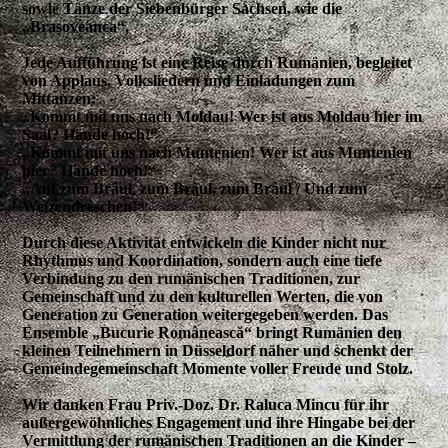
sowie Tänze der Siebenbürger Sachsen, wie die
„Brașoveanca“.
Jede Aufführung ist eine Reise durch Rumänien, begleitet
von Applaus, Volksliedern und Einladungen zum
Mittanzen:
„Kommt mit uns nach Moldau! Wer ist aus Moldau hier im
Saal? Hände hoch!“
„Kommt mit uns nach Muntenien! Wer ist aus Muntenien
hier? Hände hoch!“
„Auf zum Brâul, zum Brâul, zum Brâul / Und zum
Weizendreschen!“
Durch diese Aktivität entwickeln die Kinder nicht nur
Rhythmus und Koordination, sondern auch eine tiefe
Verbindung zu den rumänischen Traditionen, zur
Gemeinschaft und zu den kulturellen Werten, die von
Generation zu Generation weitergegeben werden. Das
Ensemble „Bucurie Românească“ bringt Rumänien den
kleinen Teilnehmern in Düsseldorf näher und schenkt der
Gemeindegemeinschaft Momente voller Freude und Stolz.
Wir danken Frau Priv.-Doz. Dr. Raluca Mincu für ihr
außergewöhnliches Engagement und ihre Hingabe bei der
Vermittlung der rumänischen Traditionen an die Kinder –