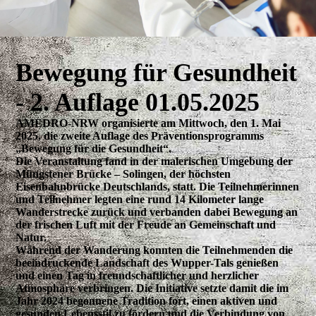
Bewegung für Gesundheit
- 2. Auflage 01.05.2025
AMEDRO-NRW organisierte am Mittwoch, den 1. Mai
2025, die zweite Auflage des Präventionsprogramms
„Bewegung für die Gesundheit“.
Die Veranstaltung fand in der malerischen Umgebung der
Müngstener Brücke – Solingen, der höchsten
Eisenbahnbrücke Deutschlands, statt. Die Teilnehmerinnen
und Teilnehmer legten eine rund 14 Kilometer lange
Wanderstrecke zurück und verbanden dabei Bewegung an
der frischen Luft mit der Freude an Gemeinschaft und
Natur.
Während der Wanderung konnten die Teilnehmenden die
beeindruckende Landschaft des Wupper-Tals genießen
und einen Tag in freundschaftlicher und herzlicher
Atmosphäre verbringen. Die Initiative setzte damit die im
Jahr 2024 begonnene Tradition fort, einen aktiven und
gesunden Lebensstil zu fördern und die Verbindung von