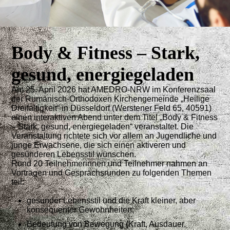
Body & Fitness – Stark,
gesund, energiegeladen
Am 25. April 2026 hat AMEDRO‑NRW im Konferenzsaal
der Rumänisch‑Orthodoxen Kirchengemeinde „Heilige
Dreifaltigkeit“ in Düsseldorf (Werstener Feld 65, 40591)
einen interaktiven Abend unter dem Titel „Body & Fitness
– Stark, gesund, energiegeladen“ veranstaltet. Die
Veranstaltung richtete sich vor allem an Jugendliche und
junge Erwachsene, die sich einen aktiveren und
gesünderen Lebensstil wünschen.
Rund 20 Teilnehmerinnen und Teilnehmer nahmen an
Vorträgen und Gesprächsrunden zu folgenden Themen
teil:
gesunder Lebensstil und die Kraft kleiner, aber
konsequenter Gewohnheiten;
Bedeutung von Bewegung (Kraft, Ausdauer,