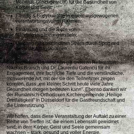
Mobilität, Gleichgewicht) für die Gesundheit von
Körper und Geist;
Fitness & Bodybuilding in einem ausgewogenen,
verantwortungsvollen Rahmen;
Ernährung und die Rolle von
Nahrungsergänzungsmitteln;
Umgang mit chronischem Stress durch Sport und
gesunde Alltagsroutinen.
Ein herzliches Dankeschön gilt unseren Referenten
Nikolas Braisch und Dr. Laurențiu Gafencu für ihr
Engagement, ihre fachliche Tiefe und die verständliche,
motivierende Art, mit der sie den Teilnehmer zeigen
konnten, dass „ein kleiner Schritt heute viele Jahre
Gesundheit morgen bedeuten kann“. Ebenso danken wir
der Rumänisch‑Orthodoxen Kirchengemeinde „Heilige
Dreifaltigkeit“ in Düsseldorf für die Gastfreundschaft und
die Unterstützung.
Wir hoffen, dass diese Veranstaltung der Auftakt zu einer
Reihe von Treffen ist, die einem Lebensstil gewidmet
sind, in dem Körper, Geist und Seele gemeinsam
wachsen – stark, gesund und voller Energie.