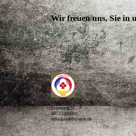
Wir freuen uns, Sie in
AMEDRO-NRW e.V
Topsweg 28
40723 Hilden
info@amedro-nrw.de