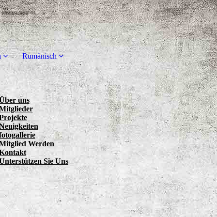
h
Rumänisch
Über uns
Mitglieder
Projekte
Neuigkeiten
fotogallerie
Mitglied Werden
Kontakt
Unterstützen Sie Uns