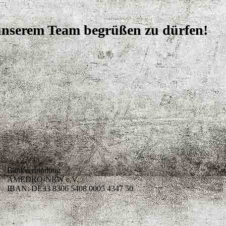
 unserem Team begrüßen zu dürfen!
Bankverbindung
AMEDRO-NRW e.V.
IBAN: DE33 8306 5408 0005 4347 50