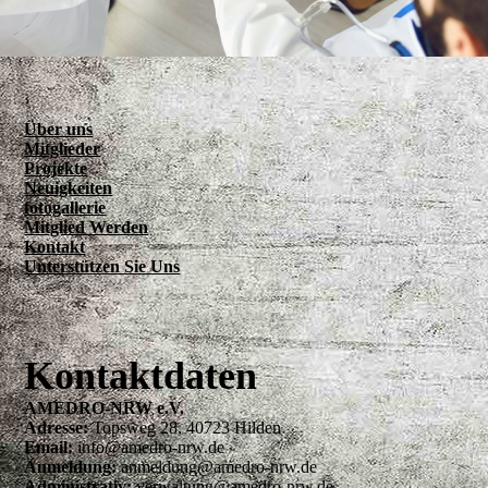
Über uns
Mitglieder
Projekte
Neuigkeiten
fotogallerie
Mitglied Werden
Kontakt
Unterstützen Sie Uns
Kontaktdaten
AMEDRO-NRW e.V.
Adresse:
Topsweg 28, 40723 Hilden
Email:
info@amedro-nrw.de
Anmeldung:
anmeldung@amedro-nrw.de
Administrativ:
verwaltung@amedro-nrw.de