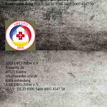
Bankverbindung
IBAN: DE33 8306 5408 0005 4347 50
AMEDRO-NRW e.V
Topsweg 28
40723 Hilden
info@amedro-nrw.de
Bankverbindung
AMEDRO-NRW e.V.
IBAN: DE33 8306 5408 0005 4347 50